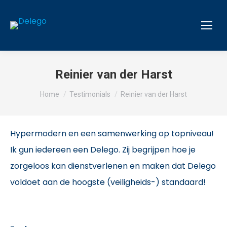
Reinier van der Harst
Je bent hier:
Home
Testimonials
Reinier van der Harst
Hypermodern en een samenwerking op topniveau!
Ik gun iedereen een Delego. Zij begrijpen hoe je
zorgeloos kan dienstverlenen en maken dat Delego
voldoet aan de hoogste (veiligheids-) standaard!