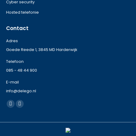
Cyber security
Hosted telefonie
Contact
Adres
Goede Reede 1, 3845 MD Harderwijk
Telefoon
085 - 48 44 900
E-mail
info@delego.nl
Vind ons op:
Facebook
Instagram
page
page
opens
opens
in
in